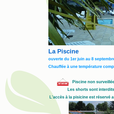
La Piscine
ouverte du 1er juin au 8 septembr
Chauffée à une température compri
Piscine
non surveillée
​​​​​​​Les shorts sont inte
L'accès à la pisicine est réservé