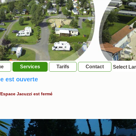
ue
Services
Tarifs
Contact
Select L
ne est ouverte
l'Espace Jacuzzi est fermé